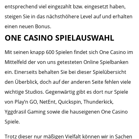
entsprechend viel eingezahlt bzw. eingesetzt haben,
steigen Sie in das nächsthöhere Level auf und erhalten
einen neuen Bonus.
ONE CASINO SPIELAUSWAHL
Mit seinen knapp 600 Spielen findet sich One Casino im
Mittelfeld der von uns getesteten Online Spielbanken
ein. Einerseits behalten Sie bei dieser Spielübersicht
den Überblick, doch auf der anderen Seite fehlen viele
wichtige Studios. Gegenwärtig gibt es dort nur Spiele
von Play’n GO, NetEnt, Quickspin, Thunderkick,
Yggdrasil Gaming sowie die hauseigenen One Casino
Spiele.
Trotz dieser nur mäßigen Vielfalt können wir in Sachen