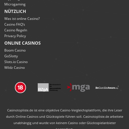
Microgaming
NÜTZLICH
Was ist online Casino?
Casino FAQ’s
Casino Regeln
Privacy Policy
ONLINE CASINOS
Boom Casino
GoSlotty
Slots.io Casino
Wildz Casino
Casinotopliste.de ist eine objektive Casino-Vergleichsplattform, die ihre Leser
durch Online-Casinos und Glücksspiele führen soll. Casinotopliste.de arbeitete
unabhängig und wurde von keinem Casino oder Glücksspielanbieter