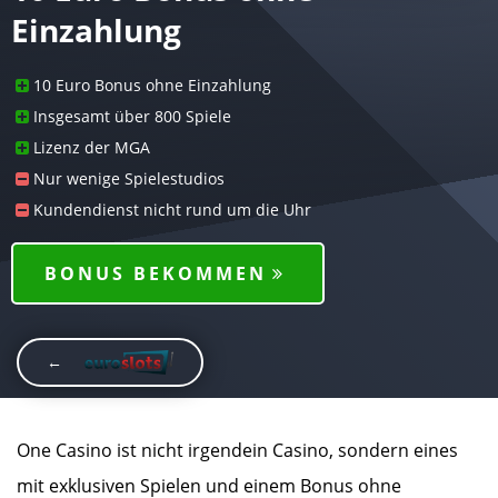
Einzahlung
10 Euro Bonus ohne Einzahlung
Insgesamt über 800 Spiele
Lizenz der MGA
Nur wenige Spielestudios
Kundendienst nicht rund um die Uhr
BONUS BEKOMMEN
←
One Casino ist nicht irgendein Casino, sondern eines
mit exklusiven Spielen und einem Bonus ohne