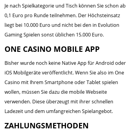
Je nach Spielkategorie und Tisch können Sie schon ab
0,1 Euro pro Runde teilnehmen. Der Höchsteinsatz
liegt bei 10.000 Euro und nicht bei den in Evolution
Gaming Spielen sonst üblichen 15.000 Euro.
ONE CASINO MOBILE APP
Bisher wurde noch keine Native App für Android oder
iOS Mobilgeräte veröffentlicht. Wenn Sie also im One
Casino mit Ihrem Smartphone oder Tablet spielen
wollen, müssen Sie dazu die mobile Webseite
verwenden. Diese überzeugt mit ihrer schnellen
Ladezeit und dem umfangreichen Spielangebot.
ZAHLUNGSMETHODEN