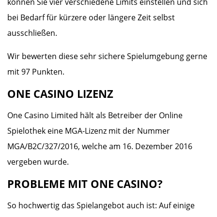
können Sie vier verschiedene Limits einstellen und sich
bei Bedarf für kürzere oder längere Zeit selbst
ausschließen.
Wir bewerten diese sehr sichere Spielumgebung gerne
mit 97 Punkten.
ONE CASINO LIZENZ
One Casino Limited hält als Betreiber der Online
Spielothek eine MGA-Lizenz mit der Nummer
MGA/B2C/327/2016, welche am 16. Dezember 2016
vergeben wurde.
PROBLEME MIT ONE CASINO?
So hochwertig das Spielangebot auch ist: Auf einige