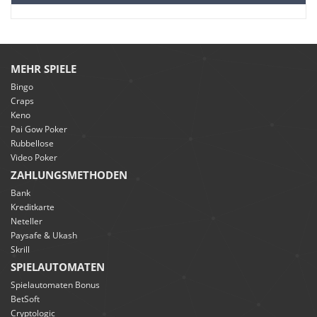
MEHR SPIELE
Bingo
Craps
Keno
Pai Gow Poker
Rubbellose
Video Poker
ZAHLUNGSMETHODEN
Bank
Kreditkarte
Neteller
Paysafe & Ukash
Skrill
SPIELAUTOMATEN
Spielautomaten Bonus
BetSoft
Cryptologic