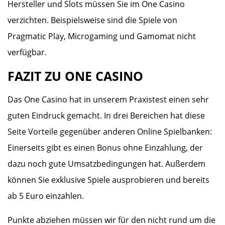
Hersteller und Slots müssen Sie im One Casino
verzichten. Beispielsweise sind die Spiele von
Pragmatic Play, Microgaming und Gamomat nicht
verfügbar.
FAZIT ZU ONE CASINO
Das One Casino hat in unserem Praxistest einen sehr
guten Eindruck gemacht. In drei Bereichen hat diese
Seite Vorteile gegenüber anderen Online Spielbanken:
Einerseits gibt es einen Bonus ohne Einzahlung, der
dazu noch gute Umsatzbedingungen hat. Außerdem
können Sie exklusive Spiele ausprobieren und bereits
ab 5 Euro einzahlen.
Punkte abziehen müssen wir für den nicht rund um die