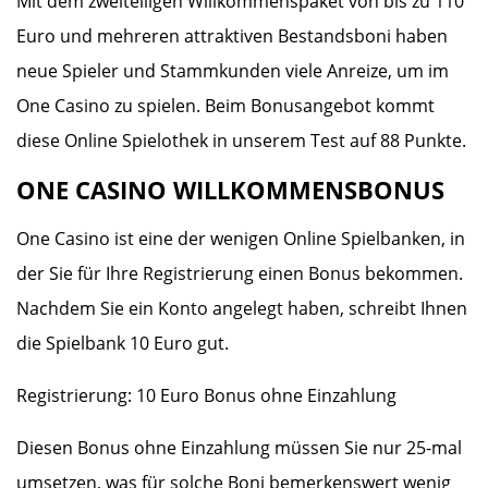
Mit dem zweiteiligen Willkommenspaket von bis zu 110
Euro und mehreren attraktiven Bestandsboni haben
neue Spieler und Stammkunden viele Anreize, um im
One Casino zu spielen. Beim Bonusangebot kommt
diese Online Spielothek in unserem Test auf 88 Punkte.
ONE CASINO WILLKOMMENSBONUS
One Casino ist eine der wenigen Online Spielbanken, in
der Sie für Ihre Registrierung einen Bonus bekommen.
Nachdem Sie ein Konto angelegt haben, schreibt Ihnen
die Spielbank 10 Euro gut.
Registrierung: 10 Euro Bonus ohne Einzahlung
Diesen Bonus ohne Einzahlung müssen Sie nur 25-mal
umsetzen, was für solche Boni bemerkenswert wenig