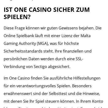
IST ONE CASINO SICHER ZUM
SPIELEN?
Diese Frage können wir guten Gewissens bejahen. Die
Online Spielbank läuft mit einer Lizenz der Malta
Gaming Authority (MGA), was für höchste
Sicherheitsstandards steht. Ihre finanziellen und
persönlichen Daten werden durch eine SSL-
Verbindung von Sectigo abgesichert.
Im One Casino finden Sie ausführliche Hilfestellungen
für ein verantwortungsvolles Spielen. Besonders
erwähnenswert sind der Selbsttest und die Hinweise,
mit denen Sie Ihr Spiel steuern können. In Ihrem Konto