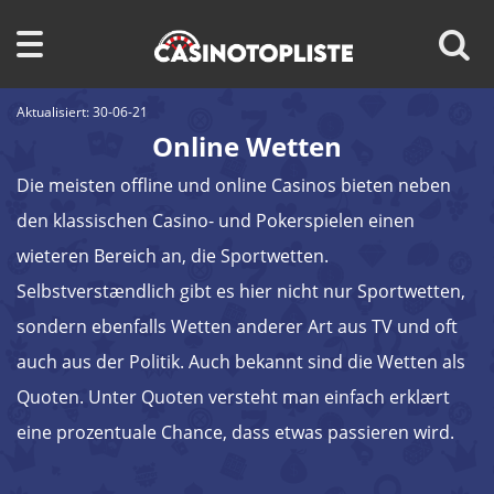
Aktualisiert: 30-06-21
Online Wetten
Die meisten offline und online Casinos bieten neben
den klassischen Casino- und Pokerspielen einen
wieteren Bereich an, die Sportwetten.
Selbstverstændlich gibt es hier nicht nur Sportwetten,
sondern ebenfalls Wetten anderer Art aus TV und oft
auch aus der Politik. Auch bekannt sind die Wetten als
Quoten. Unter Quoten versteht man einfach erklært
eine prozentuale Chance, dass etwas passieren wird.