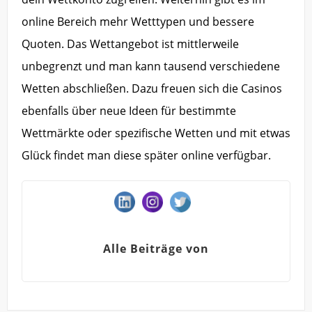
online Bereich mehr Wetttypen und bessere
Quoten. Das Wettangebot ist mittlerweile
unbegrenzt und man kann tausend verschiedene
Wetten abschließen. Dazu freuen sich die Casinos
ebenfalls über neue Ideen für bestimmte
Wettmärkte oder spezifische Wetten und mit etwas
Glück findet man diese später online verfügbar.
Alle Beiträge von