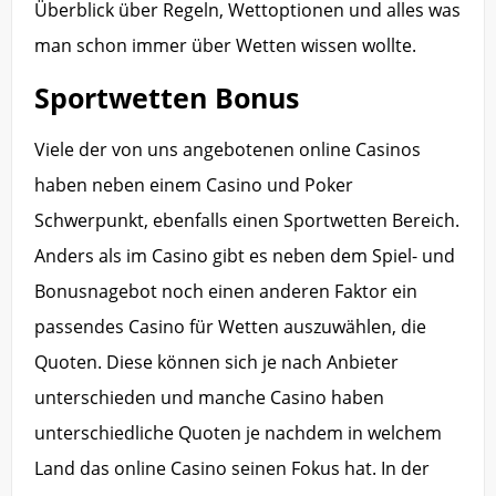
Überblick über Regeln, Wettoptionen und alles was
man schon immer über Wetten wissen wollte.
Sportwetten Bonus
Viele der von uns angebotenen online Casinos
haben neben einem Casino und Poker
Schwerpunkt, ebenfalls einen Sportwetten Bereich.
Anders als im Casino gibt es neben dem Spiel- und
Bonusnagebot noch einen anderen Faktor ein
passendes Casino für Wetten auszuwählen, die
Quoten. Diese können sich je nach Anbieter
unterschieden und manche Casino haben
unterschiedliche Quoten je nachdem in welchem
Land das online Casino seinen Fokus hat. In der