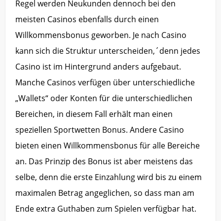
Regel werden Neukunden dennoch bei den
meisten Casinos ebenfalls durch einen
Willkommensbonus geworben. Je nach Casino
kann sich die Struktur unterscheiden,´denn jedes
Casino ist im Hintergrund anders aufgebaut.
Manche Casinos verfügen über unterschiedliche
„Wallets“ oder Konten für die unterschiedlichen
Bereichen, in diesem Fall erhält man einen
speziellen Sportwetten Bonus. Andere Casino
bieten einen Willkommensbonus für alle Bereiche
an. Das Prinzip des Bonus ist aber meistens das
selbe, denn die erste Einzahlung wird bis zu einem
maximalen Betrag angeglichen, so dass man am
Ende extra Guthaben zum Spielen verfügbar hat.