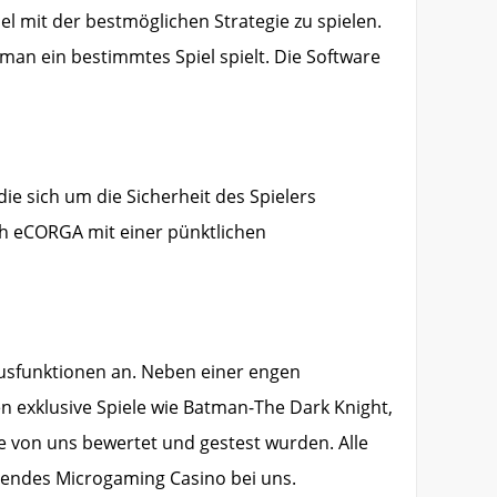
l mit der bestmöglichen Strategie zu spielen.
man ein bestimmtes Spiel spielt. Die Software
ie sich um die Sicherheit des Spielers
ich eCORGA mit einer pünktlichen
nusfunktionen an. Neben einer engen
exklusive Spiele wie Batman-The Dark Knight,
e von uns bewertet und gestest wurden. Alle
ssendes Microgaming Casino bei uns.