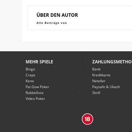
ÜBER DEN AUTOR
Alle Beiträge von
MEHR SPIELE
ZAHLUNGSMETHO
Bingo
Bank
Craps
Kreditkarte
Keno
Neteller
Pai Gow Poker
Paysafe & Ukash
Rubbellose
Skrill
Video Poker