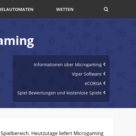
PIELAUTOMATEN
WETTEN
aming
Informationen über Microgaming
Viper Software
eCORGA
Spiel Bewertungen und kostenlose Spiele
 Spielbereich. Heutzutage liefert Microgaming