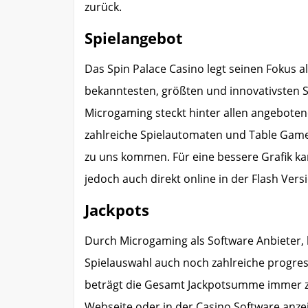
zurück.
Spielangebot
Das Spin Palace Casino legt seinen Fokus al
bekanntesten, größten und innovativsten 
Microgaming steckt hinter allen angebotene
zahlreiche Spielautomaten und Table Games
zu uns kommen. Für eine bessere Grafik k
jedoch auch direkt online in der Flash Versi
Jackpots
Durch Microgaming als Software Anbieter, 
Spielauswahl auch noch zahlreiche progres
beträgt die Gesamt Jackpotsumme immer za
Webseite oder in der Casino Software anze