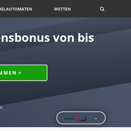
PIELAUTOMATEN
WETTEN
nsbonus von bis
OMMEN
no
→