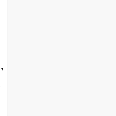
t
on
t
m