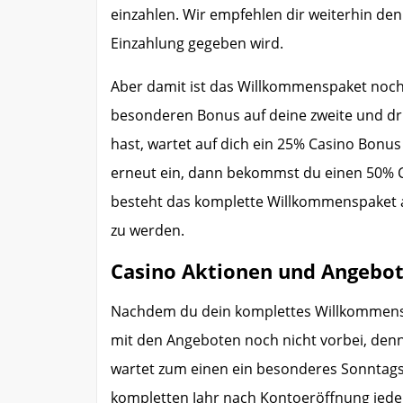
einzahlen. Wir empfehlen dir weiterhin den
Einzahlung gegeben wird.
Aber damit ist das Willkommenspaket noch
besonderen Bonus auf deine zweite und dri
hast, wartet auf dich ein 25% Casino Bonus
erneut ein, dann bekommst du einen 50% Ca
besteht das komplette Willkommenspaket au
zu werden.
Casino Aktionen und Angebo
Nachdem du dein komplettes Willkommenspak
mit den Angeboten noch nicht vorbei, denn d
wartet zum einen ein besonderes Sonntags 
kompletten Jahr nach Kontoeröffnung jede