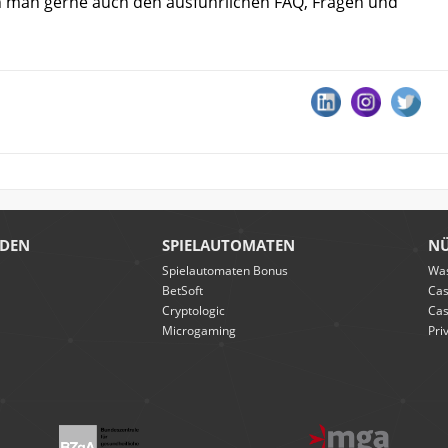
nn man gerne auch den ausführlichen FAQ, Fragen und
DEN
SPIELAUTOMATEN
NÜ
Spielautomaten Bonus
Was
BetSoft
Cas
Cryptologic
Cas
Microgaming
Pri