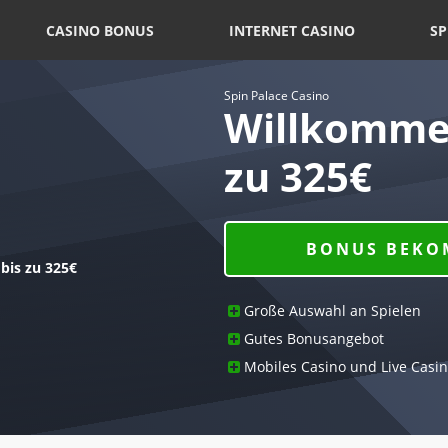
CASINO BONUS
INTERNET CASINO
S
Spin Palace Casino
Willkomme
zu
325€
BONUS BEK
bis zu
325€
Große Auswahl an Spielen
Gutes Bonusangebot
Mobiles Casino und Live Casi