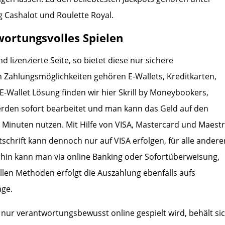
 Cashalot und Roulette Royal.
ortungsvolles Spielen
d lizenzierte Seite, so bietet diese nur sichere
 Zahlungsmöglichkeiten gehören E-Wallets, Kreditkarten,
E-Wallet Lösung finden wir hier Skrill by Moneybookers,
erden sofort bearbeitet und man kann das Geld auf den
Minuten nutzen. Mit Hilfe von VISA, Mastercard und Maest
schrift kann dennoch nur auf VISA erfolgen, für alle andere
rhin kann man via online Banking oder Sofortüberweisung,
llen Methoden erfolgt die Auszahlung ebenfalls aufs
age.
 nur verantwortungsbewusst online gespielt wird, behält si