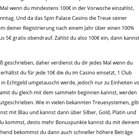
s Mal wenn du mindestens 100€ in der Vorwoche einzahlst,
nntag. Und da das Spin Palace Casino die Treue seiner
um deiner Registrierung nach einem Jahr über einen 100%
us 5€ gratis obendrauf. Zahlst du also 100€ ein, dann kanns
roß geschrieben, daher verdienst du dir jedes Mal wenn du
 erhältst du für jede 10€ die du im Casino einsetzt, 1 Club
 in Echtgeld umgetauscht werde, jedoch nur zu Einheiten v
Damit du gleich mit dem sammeln beginnen kannst, werden
gutgeschrieben. Wie in vielen bekannten Treuesystemen, gib
nst mit Blau und kannst dann über Silber, Gold, Platin und
r du kommst, desto mehr Bonuspunkte kannst du mit deine
chend bekommst du dann auch schneller höhere Beträge