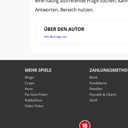
eine häufig auftretende Frage suchen, ka
Antworten, Bereich nutzen.
ÜBER DEN AUTOR
Alle Beiträge von
MEHR SPIELE
ZAHLUNGSMETHO
Bingo
Bank
Craps
Kreditkarte
Keno
Neteller
Pai Gow Poker
Paysafe & Ukash
Rubbellose
Skrill
Video Poker