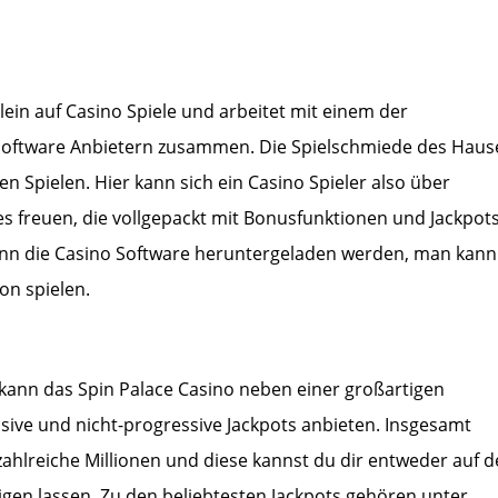
lein auf Casino Spiele und arbeitet mit einem der
Software Anbietern zusammen. Die Spielschmiede des Haus
n Spielen. Hier kann sich ein Casino Spieler also über
 freuen, die vollgepackt mit Bonusfunktionen und Jackpot
ann die Casino Software heruntergeladen werden, man kann
on spielen.
kann das Spin Palace Casino neben einer großartigen
sive und nicht-progressive Jackpots anbieten. Insgesamt
hlreiche Millionen und diese kannst du dir entweder auf d
igen lassen. Zu den beliebtesten Jackpots gehören unter