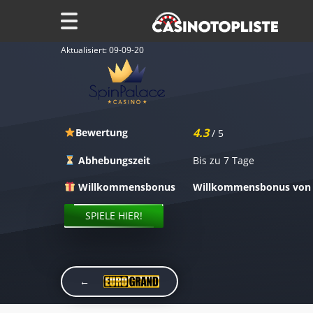
Aktualisiert: 09-09-20
4.3
Bewertung
/ 5
Abhebungszeit
Bis zu 7 Tage
Willkommensbonus
Willkommensbonus von 
SPIELE HIER!
←