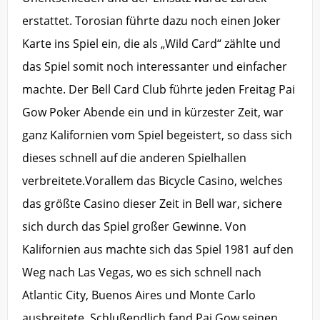
erstattet. Torosian führte dazu noch einen Joker
Karte ins Spiel ein, die als „Wild Card“ zählte und
das Spiel somit noch interessanter und einfacher
machte. Der Bell Card Club führte jeden Freitag Pai
Gow Poker Abende ein und in kürzester Zeit, war
ganz Kalifornien vom Spiel begeistert, so dass sich
dieses schnell auf die anderen Spielhallen
verbreitete.Vorallem das Bicycle Casino, welches
das größte Casino dieser Zeit in Bell war, sichere
sich durch das Spiel großer Gewinne. Von
Kalifornien aus machte sich das Spiel 1981 auf den
Weg nach Las Vegas, wo es sich schnell nach
Atlantic City, Buenos Aires und Monte Carlo
ausbreitete. Schlußendlich fand Pai Gow seinen