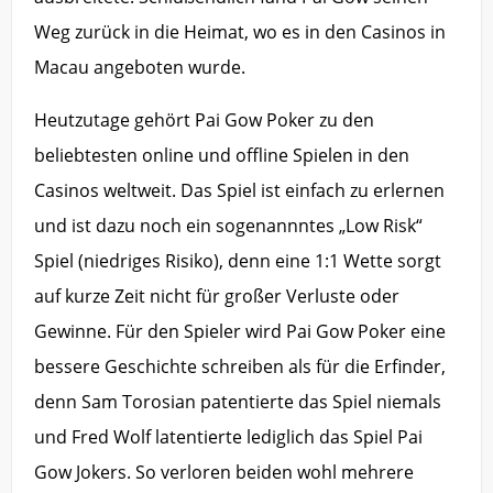
Weg zurück in die Heimat, wo es in den Casinos in
Macau angeboten wurde.
Heutzutage gehört Pai Gow Poker zu den
beliebtesten online und offline Spielen in den
Casinos weltweit. Das Spiel ist einfach zu erlernen
und ist dazu noch ein sogenannntes „Low Risk“
Spiel (niedriges Risiko), denn eine 1:1 Wette sorgt
auf kurze Zeit nicht für großer Verluste oder
Gewinne. Für den Spieler wird Pai Gow Poker eine
bessere Geschichte schreiben als für die Erfinder,
denn Sam Torosian patentierte das Spiel niemals
und Fred Wolf latentierte lediglich das Spiel Pai
Gow Jokers. So verloren beiden wohl mehrere