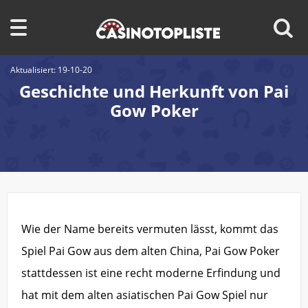
Aktualisiert: 19-10-20
Geschichte und Herkunft von Pai
Gow Poker
Wie der Name bereits vermuten lässt, kommt das
Spiel Pai Gow aus dem alten China, Pai Gow Poker
stattdessen ist eine recht moderne Erfindung und
hat mit dem alten asiatischen Pai Gow Spiel nur