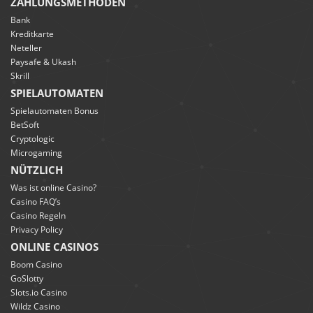
ZAHLUNGSMETHODEN
Bank
Kreditkarte
Neteller
Paysafe & Ukash
Skrill
SPIELAUTOMATEN
Spielautomaten Bonus
BetSoft
Cryptologic
Microgaming
NÜTZLICH
Was ist online Casino?
Casino FAQ’s
Casino Regeln
Privacy Policy
ONLINE CASINOS
Boom Casino
GoSlotty
Slots.io Casino
Wildz Casino