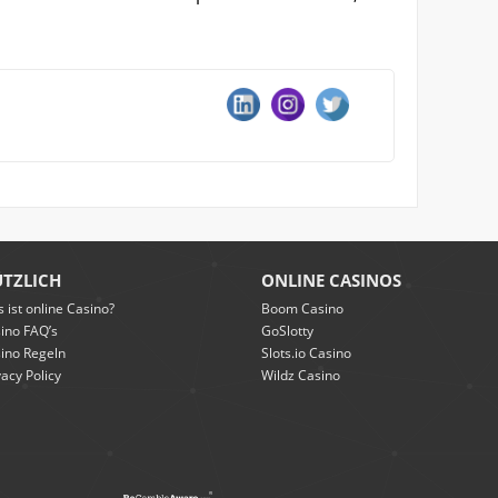
TZLICH
ONLINE CASINOS
 ist online Casino?
Boom Casino
ino FAQ’s
GoSlotty
ino Regeln
Slots.io Casino
vacy Policy
Wildz Casino