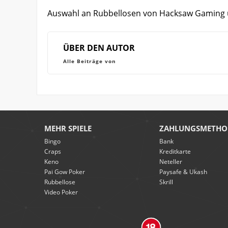
Auswahl an Rubbellosen von Hacksaw Gaming u
ÜBER DEN AUTOR
Alle Beiträge von
MEHR SPIELE
ZAHLUNGSMETHO
Bingo
Bank
Craps
Kreditkarte
Keno
Neteller
Pai Gow Poker
Paysafe & Ukash
Rubbellose
Skrill
Video Poker