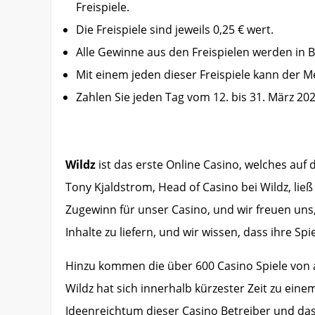
Freispiele.
Die Freispiele sind jeweils 0,25 € wert.
Alle Gewinne aus den Freispielen werden in
Mit einem jeden dieser Freispiele kann der 
Zahlen Sie jeden Tag vom 12. bis 31. März 2020
Wildz
ist das erste Online Casino, welches auf 
Tony Kjaldstrom, Head of Casino bei Wildz, lie
Zugewinn für unser Casino, und wir freuen uns
Inhalte zu liefern, und wir wissen, dass ihre Sp
Hinzu kommen die über 600 Casino Spiele von 
Wildz hat sich innerhalb kürzester Zeit zu ein
Ideenreichtum dieser Casino Betreiber und das